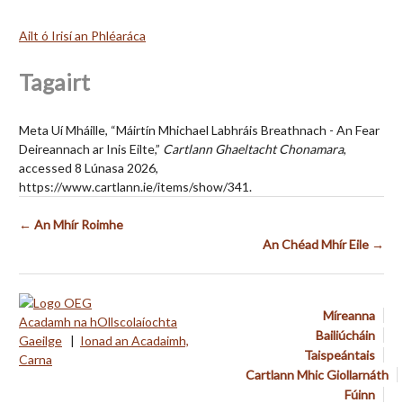
Ailt ó Irisí an Phléaráca
Tagairt
Meta Uí Mháille, “Máirtín Mhichael Labhráis Breathnach - An Fear
Deireannach ar Inis Eilte,”
Cartlann Ghaeltacht Chonamara
,
accessed 8 Lúnasa 2026,
https://www.cartlann.ie/items/show/341
.
← An Mhír Roimhe
An Chéad Mhír Eile →
Míreanna
Acadamh na hOllscolaíochta
Bailiúcháin
Gaeilge
|
Ionad an Acadaimh,
Taispeántais
Carna
Cartlann Mhic Giollarnáth
Fúinn