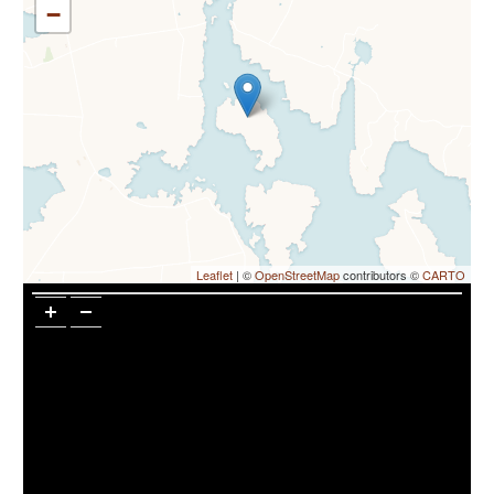
−
Leaflet
| ©
OpenStreetMap
contributors ©
CARTO