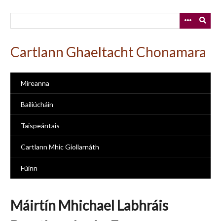
Skip
to
main
content
Cartlann Ghaeltacht Chonamara
Míreanna
Bailiúcháin
Taispeántais
Cartlann Mhic Giollarnáth
Fúinn
Máirtín Mhichael Labhráis