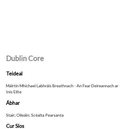
Dublin Core
Teideal
Máirtín Mhichael Labhráis Breathnach - An Fear Deireannach ar
Inis Eilte
Ábhar
Stair; Oileáin; Scéalta Pearsanta
Cur Síos