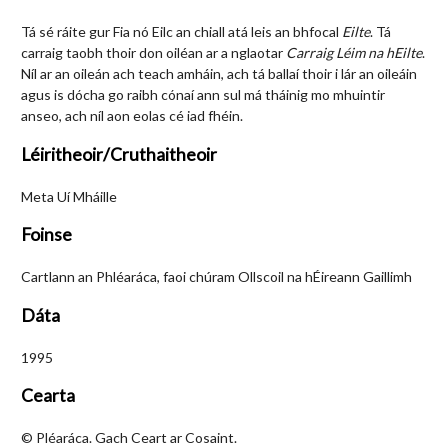
Tá sé ráite gur Fia nó Eilc an chiall atá leis an bhfocal
Eilte
. Tá
carraig taobh thoir don oiléan ar a nglaotar
Carraig Léim na hEilte
.
Níl ar an oileán ach teach amháin, ach tá ballaí thoir i lár an oileáin
agus is dócha go raibh cónaí ann sul má tháinig mo mhuintir
anseo, ach níl aon eolas cé iad fhéin.
Léiritheoir/Cruthaitheoir
Meta Uí Mháille
Foinse
Cartlann an Phléaráca, faoi chúram Ollscoil na hÉireann Gaillimh
Dáta
1995
Cearta
© Pléaráca. Gach Ceart ar Cosaint.