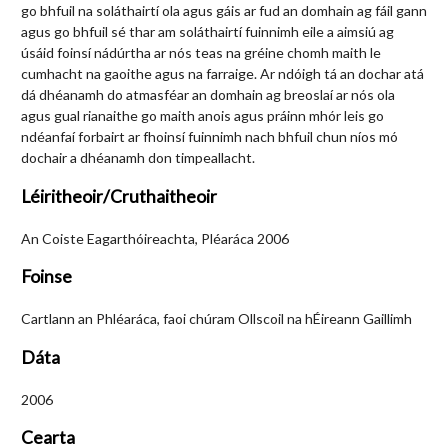
go bhfuil na soláthairtí ola agus gáis ar fud an domhain ag fáil gann
agus go bhfuil sé thar am soláthairtí fuinnimh eile a aimsiú ag
úsáid foinsí nádúrtha ar nós teas na gréine chomh maith le
cumhacht na gaoithe agus na farraige. Ar ndóigh tá an dochar atá
dá dhéanamh do atmasféar an domhain ag breoslaí ar nós ola
agus gual rianaithe go maith anois agus práinn mhór leis go
ndéanfaí forbairt ar fhoinsí fuinnimh nach bhfuil chun níos mó
dochair a dhéanamh don timpeallacht.
Léiritheoir/Cruthaitheoir
An Coiste Eagarthóireachta, Pléaráca 2006
Foinse
Cartlann an Phléaráca, faoi chúram Ollscoil na hÉireann Gaillimh
Dáta
2006
Cearta