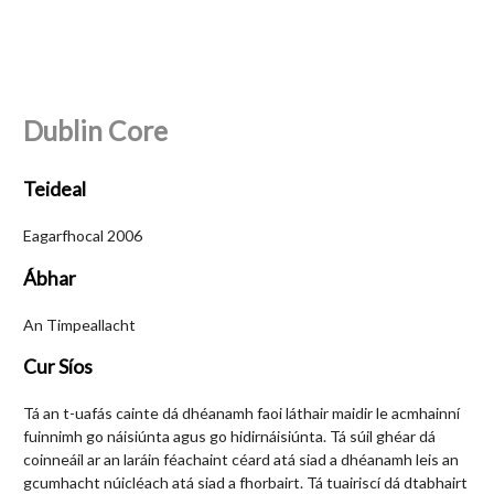
Dublin Core
Teideal
Eagarfhocal 2006
Ábhar
An Timpeallacht
Cur Síos
Tá an t-uafás cainte dá dhéanamh faoi láthair maidir le acmhainní
fuinnimh go náisiúnta agus go hidirnáisiúnta. Tá súil ghéar dá
coinneáil ar an laráin féachaint céard atá siad a dhéanamh leis an
gcumhacht núicléach atá siad a fhorbairt. Tá tuairiscí dá dtabhairt