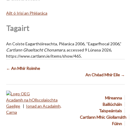
Ailt ó Irisí an Phléaráca
Tagairt
An Coiste Eagarthóireachta, Pléaráca 2006, “Eagarfhocal 2006,”
Cartlann Ghaeltacht Chonamara
, accessed 9 Lúnasa 2026,
https://www.cartlann.ie/items/show/465
.
← An Mhír Roimhe
An Chéad Mhír Eile →
Míreanna
Acadamh na hOllscolaíochta
Bailiúcháin
Gaeilge
|
Ionad an Acadaimh,
Taispeántais
Carna
Cartlann Mhic Giollarnáth
Fúinn