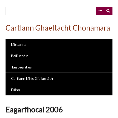
Skip
to
main
content
Cartlann Ghaeltacht Chonamara
Míreanna
Bailiúcháin
Taispeántais
Cartlann Mhic Giollarnáth
Fúinn
Eagarfhocal 2006