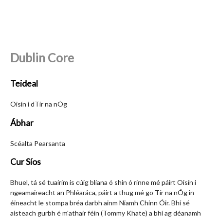
Dublin Core
Teideal
Oisín i dTír na nÓg
Ábhar
Scéalta Pearsanta
Cur Síos
Bhuel, tá sé tuairim is cúig bliana ó shin ó rinne mé páirt Oisín i
ngeamaireacht an Phléaráca, páirt a thug mé go Tír na nÓg in
éineacht le stompa bréa darbh ainm Niamh Chinn Óir. Bhí sé
aisteach gurbh é m'athair féin (Tommy Khate) a bhí ag déanamh