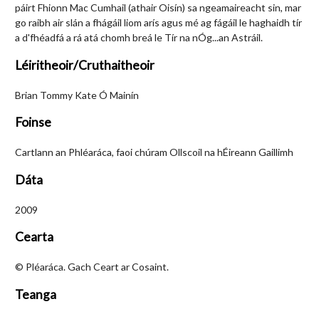
páirt Fhionn Mac Cumhail (athair Oisín) sa ngeamaireacht sin, mar
go raibh air slán a fhágáil liom arís agus mé ag fágáil le haghaidh tír
a d'fhéadfá a rá atá chomh breá le Tír na nÓg...an Astráil.
Léiritheoir/Cruthaitheoir
Brian Tommy Kate Ó Mainín
Foinse
Cartlann an Phléaráca, faoi chúram Ollscoil na hÉireann Gaillimh
Dáta
2009
Cearta
© Pléaráca. Gach Ceart ar Cosaint.
Teanga