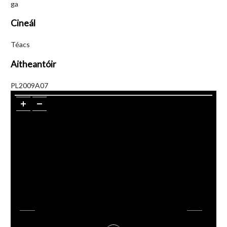
ga
Cineál
Téacs
Aitheantóir
PL2009A07