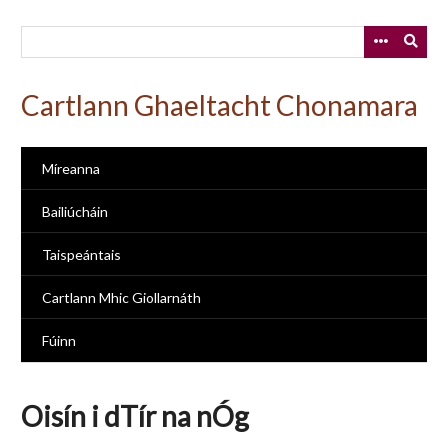
Skip
to
main
content
Cartlann Ghaeltacht Chonamara
Míreanna
Bailiúcháin
Taispeántais
Cartlann Mhic Giollarnáth
Fúinn
Oisín i dTír na nÓg