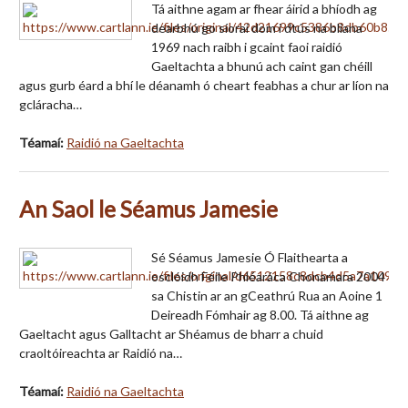
Tá aithne agam ar fhear áirid a bhíodh ag
dearbhú go síoraí dom i dtús na bliana
1969 nach raibh i gcaint faoi raidió
Gaeltachta a bhunú ach caint gan chéill
agus gurb éard a bhí le déanamh ó cheart feabhas a chur ar líon na
gcláracha…
Téamaí:
Raidió na Gaeltachta
An Saol le Séamus Jamesie
Sé Séamus Jamesie Ó Flaithearta a
osclóidh Féile Phléaráca Chonamara 2004
sa Chistin ar an gCeathrú Rua an Aoine 1
Deireadh Fómhair ag 8.00. Tá aithne ag
Gaeltacht agus Galltacht ar Shéamus de bharr a chuid
craoltóireachta ar Raidió na…
Téamaí:
Raidió na Gaeltachta