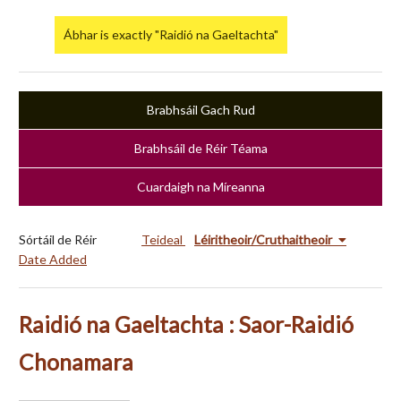
Ábhar is exactly "Raidió na Gaeltachta"
Brabhsáil Gach Rud
Brabhsáil de Réir Téama
Cuardaigh na Míreanna
Sórtáil de Réir
Teideal
Léiritheoir/Cruthaitheoir
Date Added
Raidió na Gaeltachta : Saor-Raidió
Chonamara