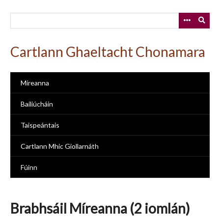
Skip
to
main
content
Cartlann Ghaeltacht Chonamara
Míreanna
Bailiúcháin
Taispeántais
Cartlann Mhic Giollarnáth
Fúinn
Brabhsáil Míreanna (2 iomlán)